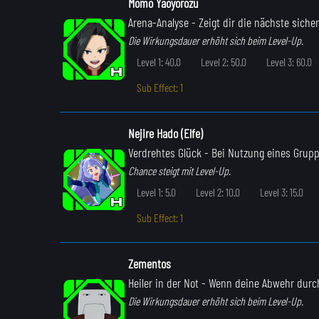
Momo Yaoyorozu
Arena-Analyse
- Zeigt dir die nächste siche
Die Wirkungsdauer erhöht sich beim Level-Up.
Level 1: 40.0
Level 2: 50.0
Level 3: 60.0
Sub Effect: 1
Nejire Hado (Elfe)
Verdrehtes Glück
- Bei Nutzung eines Grupp
Chance steigt mit Level-Up.
Level 1: 5.0
Level 2: 10.0
Level 3: 15.0
Sub Effect: 1
Zementos
Heiler in der Not
- Wenn deine Abwehr durch
Die Wirkungsdauer erhöht sich beim Level-Up.