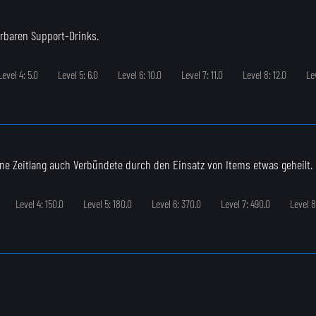
rbaren Support-Drinks.
Level 4: 5.0
Level 5: 6.0
Level 6: 10.0
Level 7: 11.0
Level 8: 12.0
Le
e Zeitlang auch Verbündete durch den Einsatz von Items etwas geheilt.
Level 4: 150.0
Level 5: 180.0
Level 6: 370.0
Level 7: 490.0
Level 8