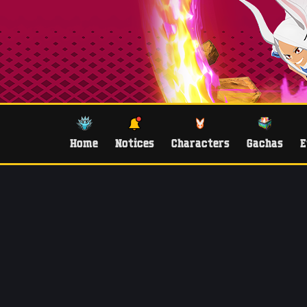
Home
Notices
Characters
Gachas
E