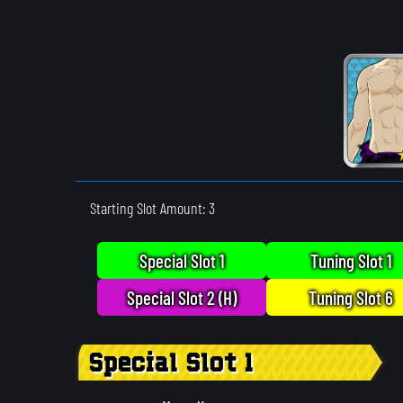
Starting Slot Amount: 3
Special Slot 1
Tuning Slot 1
Special Slot 2 (H)
Tuning Slot 6
Special Slot 1