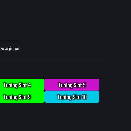
 zu verjüngen.
Tuning Slot 4
Tuning Slot 5
Tuning Slot 9
Tuning Slot 10