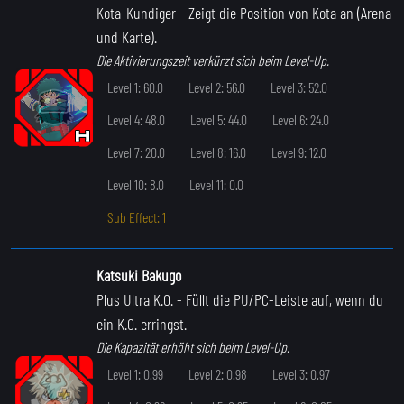
Kota-Kundiger
- Zeigt die Position von Kota an (Arena
und Karte).
Die Aktivierungszeit verkürzt sich beim Level-Up.
Level 1: 60.0
Level 2: 56.0
Level 3: 52.0
Level 4: 48.0
Level 5: 44.0
Level 6: 24.0
Level 7: 20.0
Level 8: 16.0
Level 9: 12.0
Level 10: 8.0
Level 11: 0.0
Sub Effect: 1
Katsuki Bakugo
Plus Ultra K.O.
- Füllt die PU/PC-Leiste auf, wenn du
ein K.O. erringst.
Die Kapazität erhöht sich beim Level-Up.
Level 1: 0.99
Level 2: 0.98
Level 3: 0.97