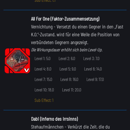
All For One (Faktor-Zusammensetzung)
Vernichtung
- Versetzt du einen Gegner in den „Fast
K.O.“-Zustand, wird für eine Weile die Position von
verbündeten Gegnern angezeigt.
Die Wirkungsdauer erhöht sich beim Level-Up.
Level 1: 5.0
Level 2: 6.0
Level 3: 7.0
Level 4: 8.0
Level 5: 9.0
Level 6: 14.0
Level 7: 15.0
Level 8: 16.0
Level 9: 17.0
Level 10: 18.0
Level 11: 20.0
Sub Effect: 1
Dabi (Inferno des Irrsinns)
Stehaufmännchen
- Verkürzt die Zeit, die du