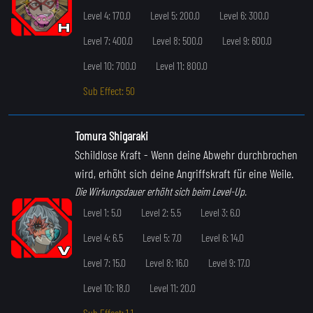
Level 4: 170.0
Level 5: 200.0
Level 6: 300.0
Level 7: 400.0
Level 8: 500.0
Level 9: 600.0
Level 10: 700.0
Level 11: 800.0
Sub Effect: 50
Tomura Shigaraki
Schildlose Kraft
- Wenn deine Abwehr durchbrochen
wird, erhöht sich deine Angriffskraft für eine Weile.
Die Wirkungsdauer erhöht sich beim Level-Up.
Level 1: 5.0
Level 2: 5.5
Level 3: 6.0
Level 4: 6.5
Level 5: 7.0
Level 6: 14.0
Level 7: 15.0
Level 8: 16.0
Level 9: 17.0
Level 10: 18.0
Level 11: 20.0
Sub Effect: 1.1