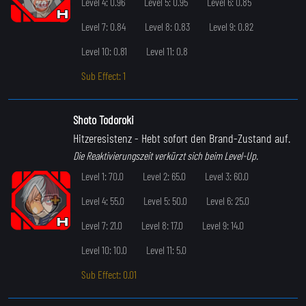
Level 4: 0.96
Level 5: 0.95
Level 6: 0.85
Level 7: 0.84
Level 8: 0.83
Level 9: 0.82
Level 10: 0.81
Level 11: 0.8
Sub Effect: 1
Shoto Todoroki
Hitzeresistenz
- Hebt sofort den Brand-Zustand auf.
Die Reaktivierungszeit verkürzt sich beim Level-Up.
Level 1: 70.0
Level 2: 65.0
Level 3: 60.0
Level 4: 55.0
Level 5: 50.0
Level 6: 25.0
Level 7: 21.0
Level 8: 17.0
Level 9: 14.0
Level 10: 10.0
Level 11: 5.0
Sub Effect: 0.01