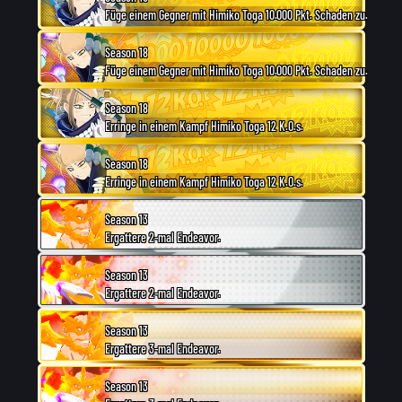
Füge einem Gegner mit Himiko Toga 10.000 Pkt. Schaden zu.
Season 18
Füge einem Gegner mit Himiko Toga 10.000 Pkt. Schaden zu.
Season 18
Erringe in einem Kampf Himiko Toga 12 K.O.s.
Season 18
Erringe in einem Kampf Himiko Toga 12 K.O.s.
Season 13
Ergattere 2-mal Endeavor.
Season 13
Ergattere 2-mal Endeavor.
Season 13
Ergattere 3-mal Endeavor.
Season 13