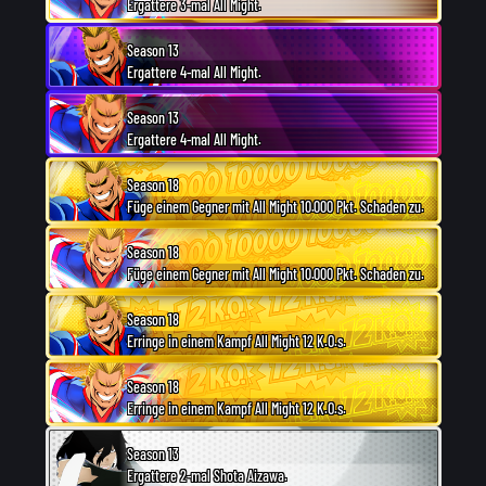
Ergattere 3-mal All Might.
Season 13
Ergattere 4-mal All Might.
Season 13
Ergattere 4-mal All Might.
Season 18
Füge einem Gegner mit All Might 10.000 Pkt. Schaden zu.
Season 18
Füge einem Gegner mit All Might 10.000 Pkt. Schaden zu.
Season 18
Erringe in einem Kampf All Might 12 K.O.s.
Season 18
Erringe in einem Kampf All Might 12 K.O.s.
Season 13
Ergattere 2-mal Shota Aizawa.