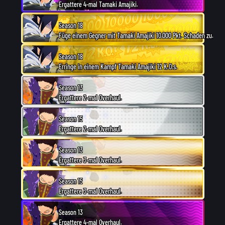
Ergattere 4-mal Tamaki Amajiki.
Season 18
Füge einem Gegner mit Tamaki Amajiki 10.000 Pkt. Schaden zu.
Season 18
Erringe in einem Kampf Tamaki Amajiki 12 K.O.s.
Season 13
Ergattere 2-mal Overhaul.
Season 15
Ergattere 2-mal Overhaul.
Season 13
Ergattere 3-mal Overhaul.
Season 15
Ergattere 3-mal Overhaul.
Season 13
Ergattere 4-mal Overhaul.