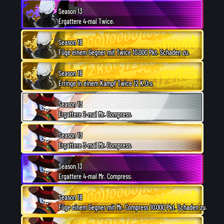
Season 13
Ergattere 4-mal Twice.
Season 18
Füge einem Gegner mit Twice 10.000 Pkt. Schaden zu.
Season 18
Erringe in einem Kampf Twice 12 K.O.s.
Season 13
Ergattere 2-mal Mr. Compress.
Season 13
Ergattere 3-mal Mr. Compress.
Season 13
Ergattere 4-mal Mr. Compress.
Season 18
Füge einem Gegner mit Mr. Compress 10.000 Pkt. Schaden zu.