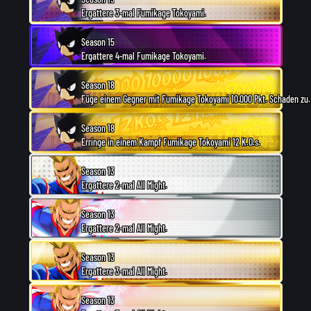
Ergattere 3-mal Fumikage Tokoyami.
Season 15
Ergattere 4-mal Fumikage Tokoyami.
Season 18
Füge einem Gegner mit Fumikage Tokoyami 10.000 Pkt. Schaden zu.
Season 18
Erringe in einem Kampf Fumikage Tokoyami 12 K.O.s.
Season 13
Ergattere 2-mal All Might.
Season 13
Ergattere 2-mal All Might.
Season 13
Ergattere 3-mal All Might.
Season 13