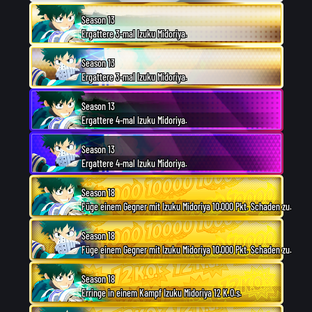
Season 13
Ergattere 3-mal Izuku Midoriya.
Season 13
Ergattere 3-mal Izuku Midoriya.
Season 13
Ergattere 4-mal Izuku Midoriya.
Season 13
Ergattere 4-mal Izuku Midoriya.
Season 18
Füge einem Gegner mit Izuku Midoriya 10.000 Pkt. Schaden zu.
Season 18
Füge einem Gegner mit Izuku Midoriya 10.000 Pkt. Schaden zu.
Season 18
Erringe in einem Kampf Izuku Midoriya 12 K.O.s.