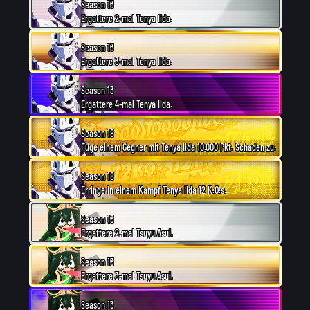
Season 13
Ergattere 2-mal Tenya Iida.
Season 13
Ergattere 3-mal Tenya Iida.
Season 13
Ergattere 4-mal Tenya Iida.
Season 18
Füge einem Gegner mit Tenya Iida 10.000 Pkt. Schaden zu.
Season 18
Erringe in einem Kampf Tenya Iida 12 K.O.s.
Season 13
Ergattere 2-mal Tsuyu Asui.
Season 13
Ergattere 3-mal Tsuyu Asui.
Season 13