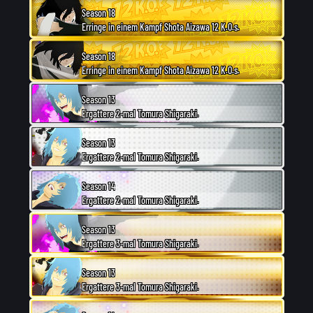
Season 18
Erringe in einem Kampf Shota Aizawa 12 K.O.s.
Season 18
Erringe in einem Kampf Shota Aizawa 12 K.O.s.
Season 13
Ergattere 2-mal Tomura Shigaraki.
Season 13
Ergattere 2-mal Tomura Shigaraki.
Season 14
Ergattere 2-mal Tomura Shigaraki.
Season 13
Ergattere 3-mal Tomura Shigaraki.
Season 13
Ergattere 3-mal Tomura Shigaraki.