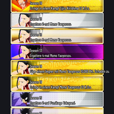
Season 18
Erringe in einem Kampf Eijiro Kirishima 12 K.O.s.
Season 13
Ergattere 2-mal Momo Yaoyorozu.
Season 13
Ergattere 3-mal Momo Yaoyorozu.
Season 13
Ergattere 4-mal Momo Yaoyorozu.
Season 18
Füge einem Gegner mit Momo Yaoyorozu 10.000 Pkt. Schaden zu.
Season 18
Erringe in einem Kampf Momo Yaoyorozu 12 K.O.s.
Season 15
Ergattere 2-mal Fumikage Tokoyami.
Season 15