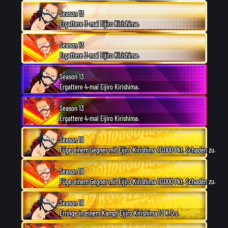
Season 13
Ergattere 3-mal Eijiro Kirishima.
Season 13
Ergattere 3-mal Eijiro Kirishima.
Season 13
Ergattere 4-mal Eijiro Kirishima.
Season 13
Ergattere 4-mal Eijiro Kirishima.
Season 18
Füge einem Gegner mit Eijiro Kirishima 10.000 Pkt. Schaden zu.
Season 18
Füge einem Gegner mit Eijiro Kirishima 10.000 Pkt. Schaden zu.
Season 18
Erringe in einem Kampf Eijiro Kirishima 12 K.O.s.