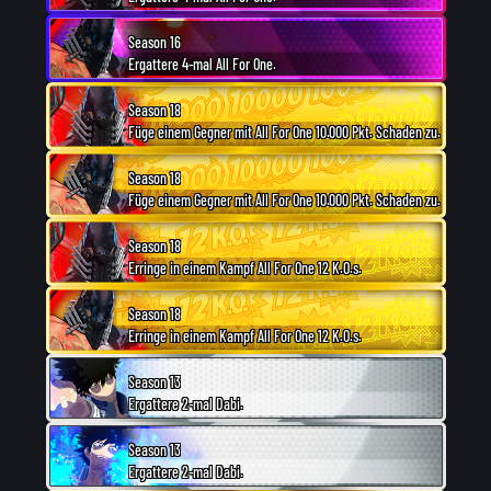
Season 16
Ergattere 4-mal All For One.
Season 18
Füge einem Gegner mit All For One 10.000 Pkt. Schaden zu.
Season 18
Füge einem Gegner mit All For One 10.000 Pkt. Schaden zu.
Season 18
Erringe in einem Kampf All For One 12 K.O.s.
Season 18
Erringe in einem Kampf All For One 12 K.O.s.
Season 13
Ergattere 2-mal Dabi.
Season 13
Ergattere 2-mal Dabi.