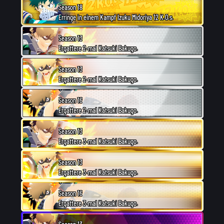
Season 18
Erringe in einem Kampf Izuku Midoriya 12 K.O.s.
Season 13
Ergattere 2-mal Katsuki Bakugo.
Season 13
Ergattere 2-mal Katsuki Bakugo.
Season 16
Ergattere 2-mal Katsuki Bakugo.
Season 13
Ergattere 3-mal Katsuki Bakugo.
Season 13
Ergattere 3-mal Katsuki Bakugo.
Season 16
Ergattere 3-mal Katsuki Bakugo.