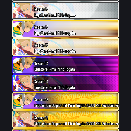
Season 13
Ergattere 2-mal Mirio Togata.
Season 13
Ergattere 3-mal Mirio Togata.
Season 13
Ergattere 3-mal Mirio Togata.
Season 13
Ergattere 4-mal Mirio Togata.
Season 13
Ergattere 4-mal Mirio Togata.
Season 18
Füge einem Gegner mit Mirio Togata 10.000 Pkt. Schaden zu.
Season 18
Füge einem Gegner mit Mirio Togata 10.000 Pkt. Schaden zu.