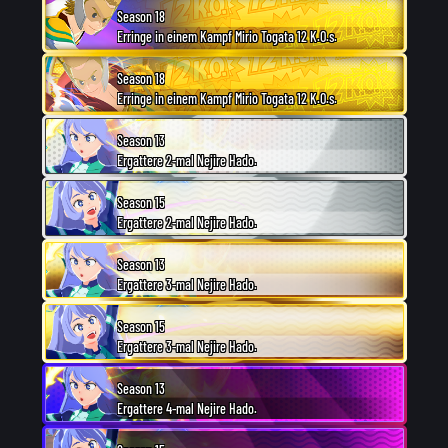
Season 18
Erringe in einem Kampf Mirio Togata 12 K.O.s.
Season 18
Erringe in einem Kampf Mirio Togata 12 K.O.s.
Season 13
Ergattere 2-mal Nejire Hado.
Season 15
Ergattere 2-mal Nejire Hado.
Season 13
Ergattere 3-mal Nejire Hado.
Season 15
Ergattere 3-mal Nejire Hado.
Season 13
Ergattere 4-mal Nejire Hado.