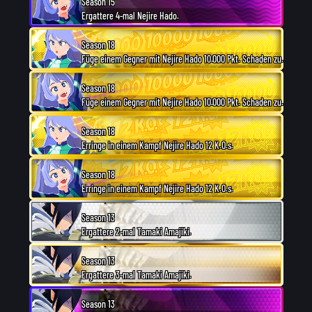
Season 15
Ergattere 4-mal Nejire Hado.
Season 18
Füge einem Gegner mit Nejire Hado 10.000 Pkt. Schaden zu.
Season 18
Füge einem Gegner mit Nejire Hado 10.000 Pkt. Schaden zu.
Season 18
Erringe in einem Kampf Nejire Hado 12 K.O.s.
Season 18
Erringe in einem Kampf Nejire Hado 12 K.O.s.
Season 13
Ergattere 2-mal Tamaki Amajiki.
Season 13
Ergattere 3-mal Tamaki Amajiki.
Season 13