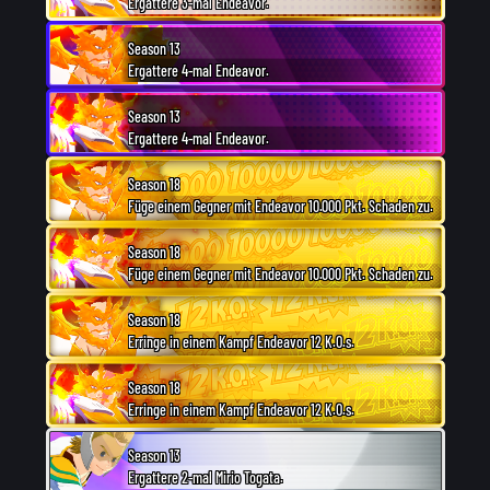
Ergattere 3-mal Endeavor.
Season 13
Ergattere 4-mal Endeavor.
Season 13
Ergattere 4-mal Endeavor.
Season 18
Füge einem Gegner mit Endeavor 10.000 Pkt. Schaden zu.
Season 18
Füge einem Gegner mit Endeavor 10.000 Pkt. Schaden zu.
Season 18
Erringe in einem Kampf Endeavor 12 K.O.s.
Season 18
Erringe in einem Kampf Endeavor 12 K.O.s.
Season 13
Ergattere 2-mal Mirio Togata.