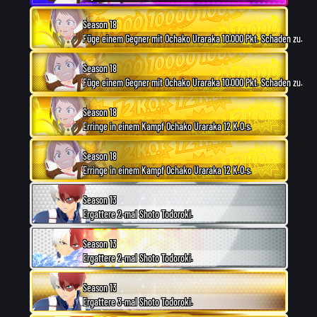
Season 18
Füge einem Gegner mit Ochako Uraraka 10.000 Pkt. Schaden zu.
Season 18
Füge einem Gegner mit Ochako Uraraka 10.000 Pkt. Schaden zu.
Season 18
Erringe in einem Kampf Ochako Uraraka 12 K.O.s.
Season 18
Erringe in einem Kampf Ochako Uraraka 12 K.O.s.
Season 13
Ergattere 2-mal Shoto Todoroki.
Season 13
Ergattere 2-mal Shoto Todoroki.
Season 13
Ergattere 3-mal Shoto Todoroki.