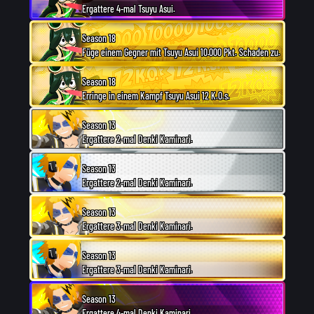
Ergattere 4-mal Tsuyu Asui.
Season 18
Füge einem Gegner mit Tsuyu Asui 10.000 Pkt. Schaden zu.
Season 18
Erringe in einem Kampf Tsuyu Asui 12 K.O.s.
Season 13
Ergattere 2-mal Denki Kaminari.
Season 13
Ergattere 2-mal Denki Kaminari.
Season 13
Ergattere 3-mal Denki Kaminari.
Season 13
Ergattere 3-mal Denki Kaminari.
Season 13
Ergattere 4-mal Denki Kaminari.