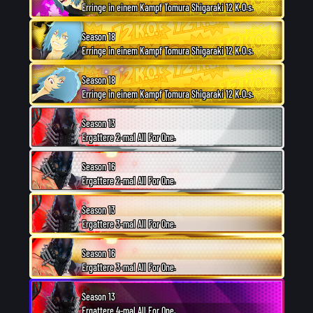
Erringe in einem Kampf Tomura Shigaraki 12 K.O.s.
Season 18
Erringe in einem Kampf Tomura Shigaraki 12 K.O.s.
Season 18
Erringe in einem Kampf Tomura Shigaraki 12 K.O.s.
Season 13
Ergattere 2-mal All For One.
Season 16
Ergattere 2-mal All For One.
Season 13
Ergattere 3-mal All For One.
Season 16
Ergattere 3-mal All For One.
Season 13
Ergattere 4-mal All For One.