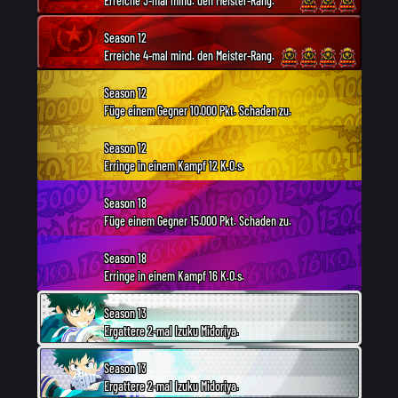
Erreiche 3-mal mind. den Meister-Rang.
Season 12
Erreiche 4-mal mind. den Meister-Rang.
Season 12
Füge einem Gegner 10.000 Pkt. Schaden zu.
Season 12
Erringe in einem Kampf 12 K.O.s.
Season 18
Füge einem Gegner 15.000 Pkt. Schaden zu.
Season 18
Erringe in einem Kampf 16 K.O.s.
Season 13
Ergattere 2-mal Izuku Midoriya.
Season 13
Ergattere 2-mal Izuku Midoriya.