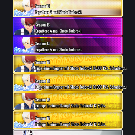
Season 13
Ergattere 3-mal Shoto Todoroki.
Season 13
Ergattere 4-mal Shoto Todoroki.
Season 13
Ergattere 4-mal Shoto Todoroki.
Season 18
Füge einem Gegner mit Shoto Todoroki 10.000 Pkt. Schaden zu.
Season 18
Füge einem Gegner mit Shoto Todoroki 10.000 Pkt. Schaden zu.
Season 18
Erringe in einem Kampf Shoto Todoroki 12 K.O.s.
Season 18
Erringe in einem Kampf Shoto Todoroki 12 K.O.s.