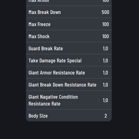
Max Break Down
500
Max Freeze
100
Max Shock
100
Guard Break Rate
1.0
Take Damage Rate Special
1.0
Giant Armor Resistance Rate
1.0
Giant Break Down Resistance Rate
1.0
Giant Nagative Condition
1.0
Resistance Rate
Body Size
2