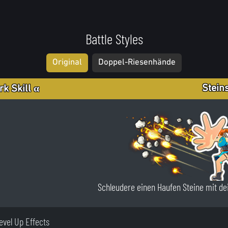
Battle Styles
Original
Doppel-Riesenhände
Stein
rk Skill α
Schleudere einen Haufen Steine mit de
Level Up Effects