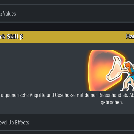
α Values
Ha
rk Skill β
e gegnerische Angriffe und Geschosse mit deiner Riesenhand ab. A
gebrochen.
Level Up Effects