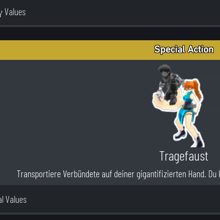
γ Values
Special Action
Tragefaust
Transportiere Verbündete auf deiner gigantifizierten Hand. Du k
al Values