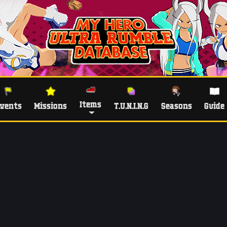
Items
vents
Missions
T.U.N.I.N.G
Seasons
Guide