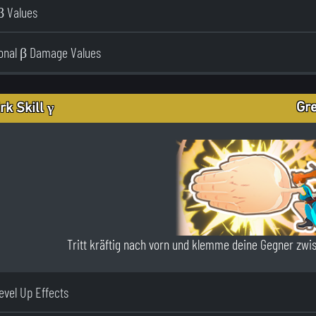
β Values
ional β Damage Values
Gre
rk Skill γ
Tritt kräftig nach vorn und klemme deine Gegner zwi
Level Up Effects