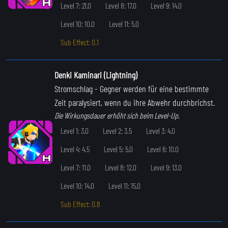
Level 7: 21.0
Level 8: 17.0
Level 9: 14.0
Level 10: 10.0
Level 11: 5.0
Sub Effect: 0.1
Denki Kaminari (Lightning)
Stromschlag
- Gegner werden für eine bestimmte
Zeit paralysiert, wenn du ihre Abwehr durchbrichst.
Die Wirkungsdauer erhöht sich beim Level-Up.
Level 1: 3.0
Level 2: 3.5
Level 3: 4.0
Level 4: 4.5
Level 5: 5.0
Level 6: 10.0
Level 7: 11.0
Level 8: 12.0
Level 9: 13.0
Level 10: 14.0
Level 11: 15.0
Sub Effect: 0.8