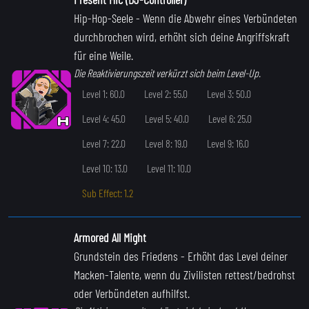
Hip-Hop-Seele
- Wenn die Abwehr eines Verbündeten
durchbrochen wird, erhöht sich deine Angriffskraft
für eine Weile.
Die Reaktivierungszeit verkürzt sich beim Level-Up.
Level 1: 60.0
Level 2: 55.0
Level 3: 50.0
Level 4: 45.0
Level 5: 40.0
Level 6: 25.0
Level 7: 22.0
Level 8: 19.0
Level 9: 16.0
Level 10: 13.0
Level 11: 10.0
Sub Effect: 1.2
Armored All Might
Grundstein des Friedens
- Erhöht das Level deiner
Macken-Talente, wenn du Zivilisten rettest/bedrohst
oder Verbündeten aufhilfst.