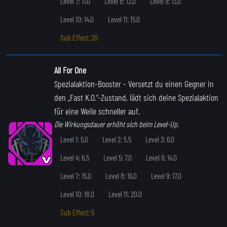
Level 7: 11.0
Level 8: 12.0
Level 9: 13.0
Level 10: 14.0
Level 11: 15.0
Sub Effect: 20
All For One
Spezialaktion-Booster
- Versetzt du einen Gegner in
den „Fast K.O.“-Zustand, lädt sich deine Spezialaktion
für eine Weile schneller auf.
Die Wirkungsdauer erhöht sich beim Level-Up.
Level 1: 5.0
Level 2: 5.5
Level 3: 6.0
Level 4: 6.5
Level 5: 7.0
Level 6: 14.0
Level 7: 15.0
Level 8: 16.0
Level 9: 17.0
Level 10: 18.0
Level 11: 20.0
Sub Effect: 5