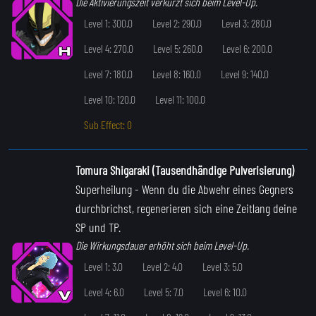
Die Aktivierungszeit verkürzt sich beim Level-Up.
Level 1: 300.0
Level 2: 290.0
Level 3: 280.0
Level 4: 270.0
Level 5: 260.0
Level 6: 200.0
Level 7: 180.0
Level 8: 160.0
Level 9: 140.0
Level 10: 120.0
Level 11: 100.0
Sub Effect: 0
Tomura Shigaraki (Tausendhändige Pulverisierung)
Superheilung
- Wenn du die Abwehr eines Gegners
durchbrichst, regenerieren sich eine Zeitlang deine
SP und TP.
Die Wirkungsdauer erhöht sich beim Level-Up.
Level 1: 3.0
Level 2: 4.0
Level 3: 5.0
Level 4: 6.0
Level 5: 7.0
Level 6: 10.0