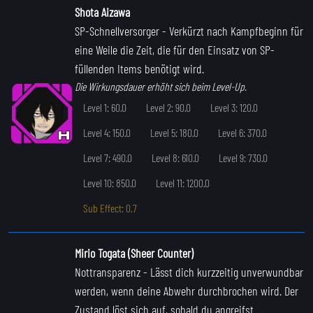
Shota Aizawa
SP-Schnellversorger
- Verkürzt nach Kampfbeginn für
eine Weile die Zeit, die für den Einsatz von SP-
füllenden Items benötigt wird.
Die Wirkungsdauer erhöht sich beim Level-Up.
Level 1: 60.0
Level 2: 90.0
Level 3: 120.0
Level 4: 150.0
Level 5: 180.0
Level 6: 370.0
Level 7: 490.0
Level 8: 610.0
Level 9: 730.0
Level 10: 850.0
Level 11: 1200.0
Sub Effect: 0.7
Mirio Togata (Sheer Counter)
Nottransparenz
- Lässt dich kurzzeitig unverwundbar
werden, wenn deine Abwehr durchbrochen wird. Der
Zustand löst sich auf, sobald du angreifst.