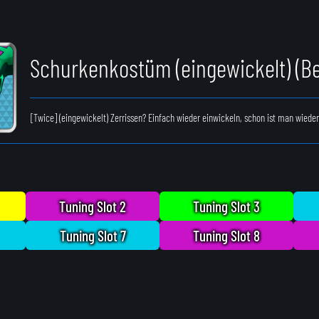
Schurkenkostüm (eingewickelt) (Be
[Twice] (eingewickelt) Zerrissen? Einfach wieder einwickeln, schon ist man wieder
Tuning Slot 2
Tuning Slot 3
Tuning Slot 7
Tuning Slot 8