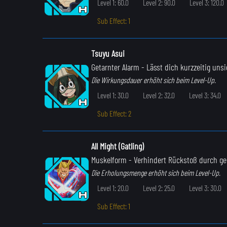
Level 1: 60.0
Level 2: 90.0
Level 3: 120.0
Sub Effect: 1
Tsuyu Asui
Getarnter Alarm
- Lässt dich kurzzeitig uns
Die Wirkungsdauer erhöht sich beim Level-Up.
Level 1: 30.0
Level 2: 32.0
Level 3: 34.0
Sub Effect: 2
All Might (Gatling)
Muskelform
- Verhindert Rückstoß durch geg
Die Erholungsmenge erhöht sich beim Level-Up.
Level 1: 20.0
Level 2: 25.0
Level 3: 30.0
Sub Effect: 1