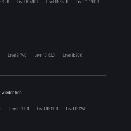
: 610.0
Level 9: 730.0
Level 10: 850.0
Level 11: 1200.0
Level 9: 74.0
Level 10: 82.0
Level 11: 90.0
 wieder her.
0
Level 9: 100.0
Level 10: 110.0
Level 11: 125.0