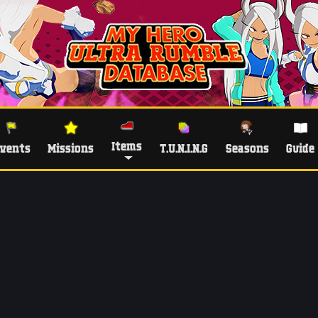
Items
vents
Missions
T.U.N.I.N.G
Seasons
Guide