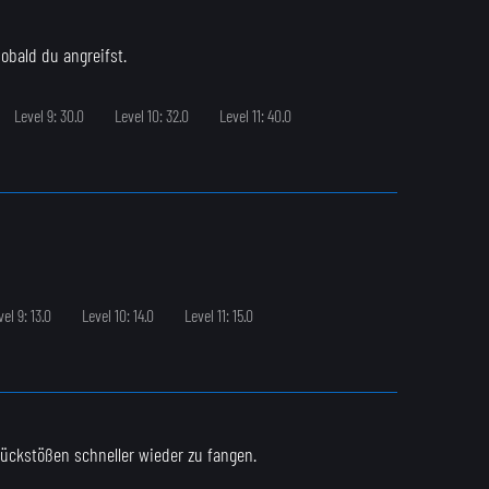
obald du angreifst.
Level 9: 30.0
Level 10: 32.0
Level 11: 40.0
vel 9: 13.0
Level 10: 14.0
Level 11: 15.0
ückstößen schneller wieder zu fangen.