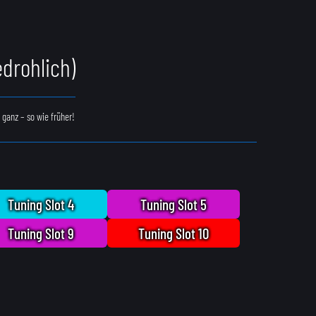
drohlich)
 ganz – so wie früher!
Tuning Slot 4
Tuning Slot 5
Tuning Slot 9
Tuning Slot 10