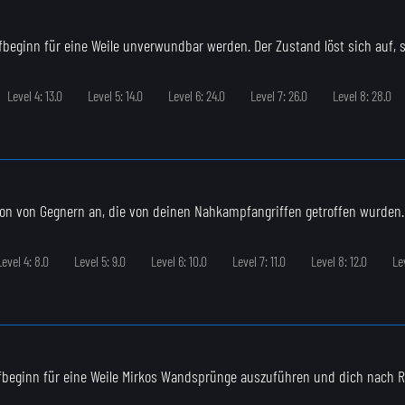
beginn für eine Weile unverwundbar werden. Der Zustand löst sich auf, s
Level 4: 13.0
Level 5: 14.0
Level 6: 24.0
Level 7: 26.0
Level 8: 28.0
ition von Gegnern an, die von deinen Nahkampfangriffen getroffen wurden.
Level 4: 8.0
Level 5: 9.0
Level 6: 10.0
Level 7: 11.0
Level 8: 12.0
Le
fbeginn für eine Weile Mirkos Wandsprünge auszuführen und dich nach R