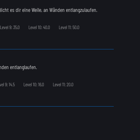
licht es dir eine Weile, an Wänden entlangzulaufen.
Level 9: 35.0
Level 10: 40.0
Level 11: 50.0
nden entlanglaufen.
vel 9: 14.5
Level 10: 16.0
Level 11: 20.0