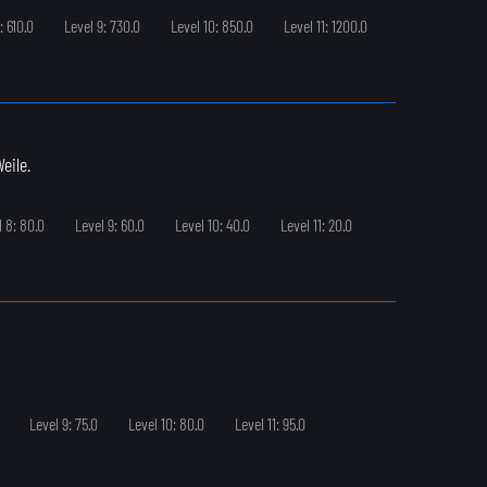
: 610.0
Level 9: 730.0
Level 10: 850.0
Level 11: 1200.0
eile.
l 8: 80.0
Level 9: 60.0
Level 10: 40.0
Level 11: 20.0
Level 9: 75.0
Level 10: 80.0
Level 11: 95.0