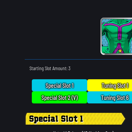
Starting Slot Amount: 3
Special Slot 1
Tuning Slot 1
Special Slot 2 (V)
Tuning Slot 6
Special Slot 1