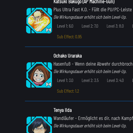
Katsuki Bakugo (AP Machine-Gun)
Plus Ultra Fast K.O.
- Füllt die PU/PC-Leiste
Die Wirkungsdauer erhöht sich beim Level-Up.
Level 1: 6.0
Level 2: 7.0
Level 3: 8.0
Sub Effect: 0.95
Ochako Uraraka
Hasenfuß
- Wenn deine Abwehr durchbroche
Die Wirkungsdauer erhöht sich beim Level-Up.
Level 1: 3.0
Level 2: 3.5
Level 3: 4.0
Sub Effect: 1.2
Tenya Iida
Wandläufer
- Ermöglicht es dir, nach Kamp
Die Wirkungsdauer erhöht sich beim Level-Up.