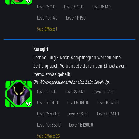
Level 7: 11.0
Level 8: 12.0
Level 9: 13.0
Level 10: 14.0
Level 11: 15.0
Sub Effect: 1
Kurogiri
Fernheilung
- Nach Kampfbeginn werden eine
Zeitlang auch Verbündete durch den Einsatz von
Items etwas geheilt.
Die Wirkungsdauer erhöht sich beim Level-Up.
Level 1: 60.0
Level 2: 90.0
Level 3: 120.0
Level 4: 150.0
Level 5: 180.0
Level 6: 370.0
Level 7: 490.0
Level 8: 610.0
Level 9: 730.0
Level 10: 850.0
Level 11: 1200.0
Sub Effect: 25