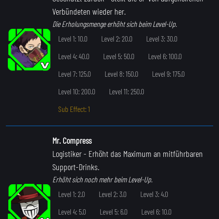
Verbündeten wieder her.
Die Erholungsmenge erhöht sich beim Level-Up.
Level 1: 10.0
Level 2: 20.0
Level 3: 30.0
Level 4: 40.0
Level 5: 50.0
Level 6: 100.0
Level 7: 125.0
Level 8: 150.0
Level 9: 175.0
Level 10: 200.0
Level 11: 250.0
Sub Effect: 1
Mr. Compress
Logistiker
- Erhöht das Maximum an mitführbaren
Support-Drinks.
Erhöht sich noch mehr beim Level-Up.
Level 1: 2.0
Level 2: 3.0
Level 3: 4.0
Level 4: 5.0
Level 5: 6.0
Level 6: 10.0