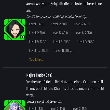
Arena-Analyse
- Zeigt dir die nächste sichere Zone
an.
Die Wirkungsdauer erhöht sich beim Level-Up.
Level 1: 40.0
Level 2: 50.0
Level 3: 60.0
Level 4: 70.0
Level 5: 80.0
Level 6: 205.0
Level 7: 330.0
Level 8: 455.0
Level 9: 565.0
Level 10: 685.0
Level 11: 805.0
Sub Effect: 1
Nejire Hado (Elfe)
Verdrehtes Glück
- Bei Nutzung eines Gruppen-Heil-
Items besteht die Chance, dass es nicht verbraucht
wird.
Chance steigt mit Level-Up.
Level 1: 5.0
Level 2: 10.0
Level 3: 15.0