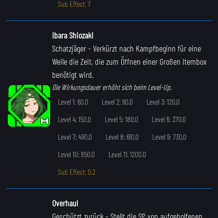
Sub Effect: 7
Ibara Shiozaki
Schatzjäger
- Verkürzt nach Kampfbeginn für eine
Weile die Zeit, die zum Öffnen einer Großen Itembox
benötigt wird.
Die Wirkungsdauer erhöht sich beim Level-Up.
Level 1: 60.0
Level 2: 90.0
Level 3: 120.0
Level 4: 150.0
Level 5: 180.0
Level 6: 370.0
Level 7: 490.0
Level 8: 610.0
Level 9: 730.0
Level 10: 850.0
Level 11: 1200.0
Sub Effect: 0.2
Overhaul
Geschützt zurück
- Stellt die SP von aufgeholfenen