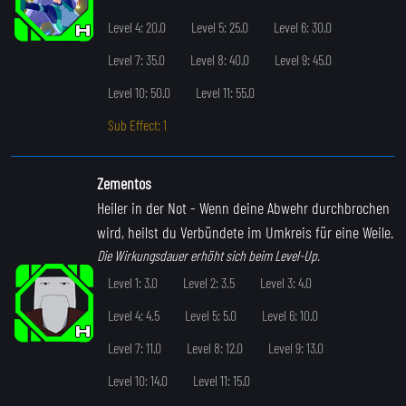
Level 4: 20.0
Level 5: 25.0
Level 6: 30.0
Level 7: 35.0
Level 8: 40.0
Level 9: 45.0
Level 10: 50.0
Level 11: 55.0
Sub Effect: 1
Zementos
Heiler in der Not
- Wenn deine Abwehr durchbrochen
wird, heilst du Verbündete im Umkreis für eine Weile.
Die Wirkungsdauer erhöht sich beim Level-Up.
Level 1: 3.0
Level 2: 3.5
Level 3: 4.0
Level 4: 4.5
Level 5: 5.0
Level 6: 10.0
Level 7: 11.0
Level 8: 12.0
Level 9: 13.0
Level 10: 14.0
Level 11: 15.0