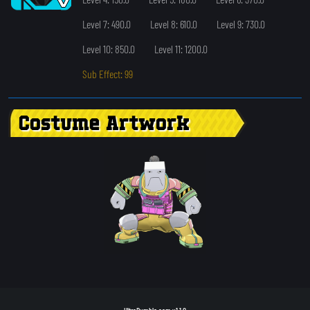
Level 7: 490.0
Level 8: 610.0
Level 9: 730.0
Level 10: 850.0
Level 11: 1200.0
Sub Effect: 99
Costume Artwork