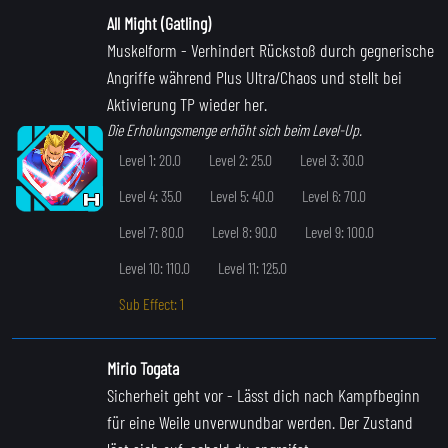
All Might (Gatling)
Muskelform
- Verhindert Rückstoß durch gegnerische
Angriffe während Plus Ultra/Chaos und stellt bei
Aktivierung TP wieder her.
Die Erholungsmenge erhöht sich beim Level-Up.
Level 1: 20.0
Level 2: 25.0
Level 3: 30.0
Level 4: 35.0
Level 5: 40.0
Level 6: 70.0
Level 7: 80.0
Level 8: 90.0
Level 9: 100.0
Level 10: 110.0
Level 11: 125.0
Sub Effect: 1
Mirio Togata
Sicherheit geht vor
- Lässt dich nach Kampfbeginn
für eine Weile unverwundbar werden. Der Zustand