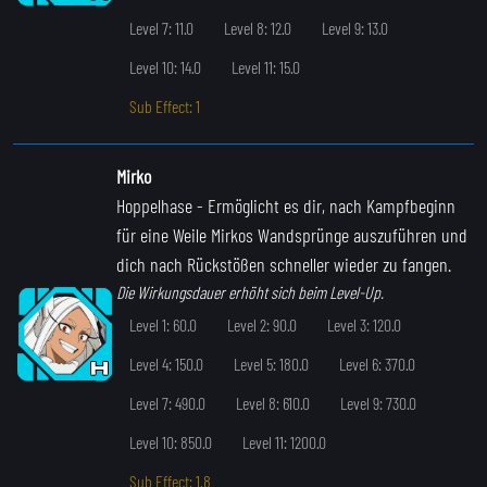
Level 7: 11.0
Level 8: 12.0
Level 9: 13.0
Level 10: 14.0
Level 11: 15.0
Sub Effect: 1
Mirko
Hoppelhase
- Ermöglicht es dir, nach Kampfbeginn
für eine Weile Mirkos Wandsprünge auszuführen und
dich nach Rückstößen schneller wieder zu fangen.
Die Wirkungsdauer erhöht sich beim Level-Up.
Level 1: 60.0
Level 2: 90.0
Level 3: 120.0
Level 4: 150.0
Level 5: 180.0
Level 6: 370.0
Level 7: 490.0
Level 8: 610.0
Level 9: 730.0
Level 10: 850.0
Level 11: 1200.0
Sub Effect: 1.8