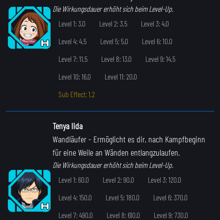
Die Wirkungsdauer erhöht sich beim Level-Up.
Level 1: 3.0
Level 2: 3.5
Level 3: 4.0
Level 4: 4.5
Level 5: 5.0
Level 6: 10.0
Level 7: 11.5
Level 8: 13.0
Level 9: 14.5
Level 10: 16.0
Level 11: 20.0
Sub Effect: 1.2
Tenya Iida
Wandläufer
- Ermöglicht es dir, nach Kampfbeginn
für eine Weile an Wänden entlangzulaufen.
Die Wirkungsdauer erhöht sich beim Level-Up.
Level 1: 60.0
Level 2: 90.0
Level 3: 120.0
Level 4: 150.0
Level 5: 180.0
Level 6: 370.0
Level 7: 490.0
Level 8: 610.0
Level 9: 730.0