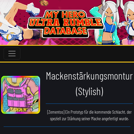
Mackenstärkungsmontur
(Stylish)
[Zementos] Ein Prototyp für die kommende Schlacht, der
speziell zur Stärkung seiner Macke angefertigt wurde.