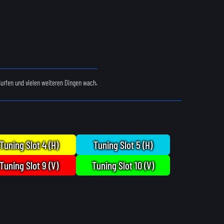
Surfen und vielen weiteren Dingen wach.
Tuning Slot 4 (H)
Tuning Slot 5 (H)
Tuning Slot 9 (V)
Tuning Slot 10 (V)