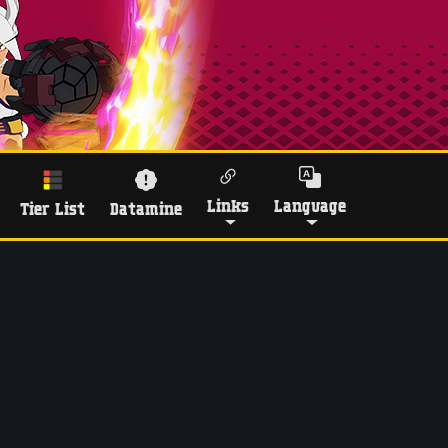
Links
Language
Tier List
Datamine