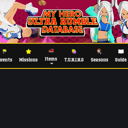
Items
vents
Missions
T.U.N.I.N.G
Seasons
Guide