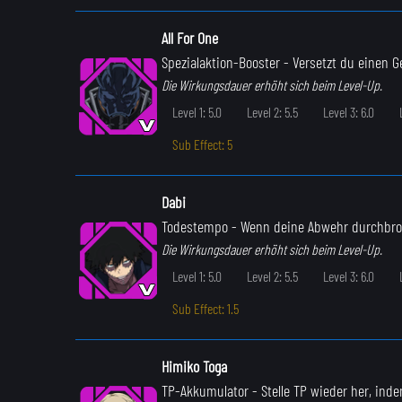
All For One
Spezialaktion-Booster
- Versetzt du einen Ge
Die Wirkungsdauer erhöht sich beim Level-Up.
Level 1: 5.0
Level 2: 5.5
Level 3: 6.0
Sub Effect: 5
Dabi
Todestempo
- Wenn deine Abwehr durchbroc
Die Wirkungsdauer erhöht sich beim Level-Up.
Level 1: 5.0
Level 2: 5.5
Level 3: 6.0
Sub Effect: 1.5
Himiko Toga
TP-Akkumulator
- Stelle TP wieder her, ind