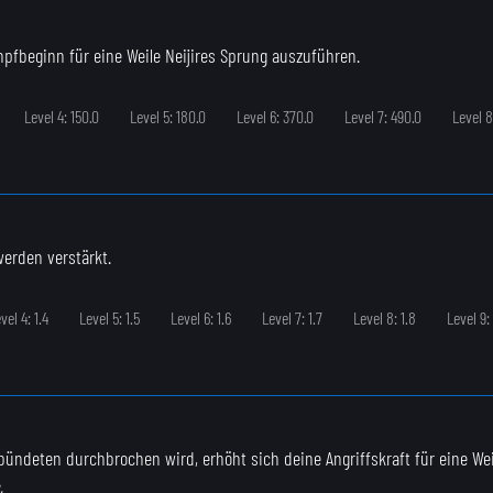
mpfbeginn für eine Weile Neijires Sprung auszuführen.
Level 4: 150.0
Level 5: 180.0
Level 6: 370.0
Level 7: 490.0
Level 8
werden verstärkt.
vel 4: 1.4
Level 5: 1.5
Level 6: 1.6
Level 7: 1.7
Level 8: 1.8
Level 9: 
ündeten durchbrochen wird, erhöht sich deine Angriffskraft für eine Wei
.