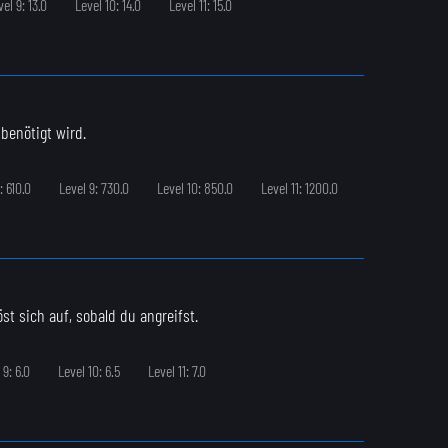
vel 9: 13.0
Level 10: 14.0
Level 11: 15.0
benötigt wird.
: 610.0
Level 9: 730.0
Level 10: 850.0
Level 11: 1200.0
t sich auf, sobald du angreifst.
 9: 6.0
Level 10: 6.5
Level 11: 7.0