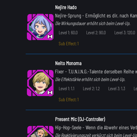
Nejire Hado
Nejire-Sprung
- Ermöglicht es dir, nach Ka
Die Wirkungsdauer erhöht sich beim Level-Up.
Level 1: 60.0
Level 2: 90.0
Level 3: 120.0
Sub Effect: 1
Neito Monoma
Fixer
- T.U.N.I.N.G.-Talente derselben Reihe 
Die Effektstärke erhöht sich beim Level-Up.
Level 1: 1.1
Level 2: 1.2
Level 3: 1.3
Le
Sub Effect: 1
Present Mic (DJ-Controller)
Hip-Hop-Seele
- Wenn die Abwehr eines Verb
Die Reaktivierungszeit verkürzt sich beim Level-Up