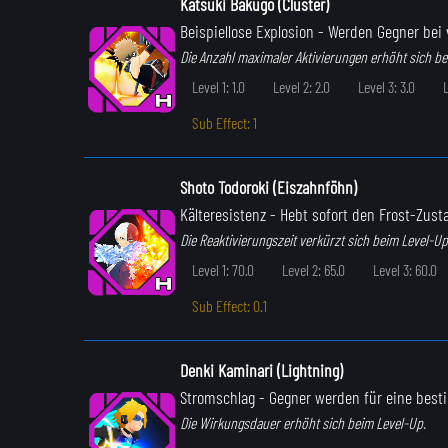
Katsuki Bakugo (Cluster)
Beispiellose Explosion
- Werden Gegner bei v
Die Anzahl maximaler Aktivierungen erhöht sich be
Level 1: 1.0
Level 2: 2.0
Level 3: 3.0
L
Sub Effect: 1
Shoto Todoroki (Eiszahnföhn)
Kälteresistenz
- Hebt sofort den Frost-Zust
Die Reaktivierungszeit verkürzt sich beim Level-Up
Level 1: 70.0
Level 2: 65.0
Level 3: 60.0
Sub Effect: 0.1
Denki Kaminari (Lightning)
Stromschlag
- Gegner werden für eine best
Die Wirkungsdauer erhöht sich beim Level-Up.