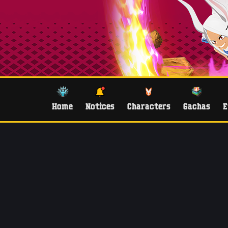
Home
Notices
Characters
Gachas
E