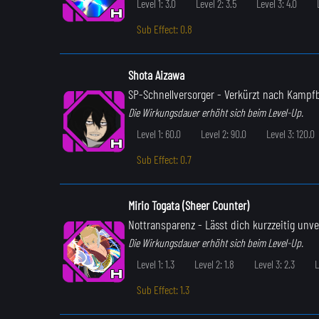
Level 1: 3.0
Level 2: 3.5
Level 3: 4.0
Sub Effect: 0.8
Shota Aizawa
SP-Schnellversorger
- Verkürzt nach Kampfbe
Die Wirkungsdauer erhöht sich beim Level-Up.
Level 1: 60.0
Level 2: 90.0
Level 3: 120.0
Sub Effect: 0.7
Mirio Togata (Sheer Counter)
Nottransparenz
- Lässt dich kurzzeitig un
Die Wirkungsdauer erhöht sich beim Level-Up.
Level 1: 1.3
Level 2: 1.8
Level 3: 2.3
L
Sub Effect: 1.3