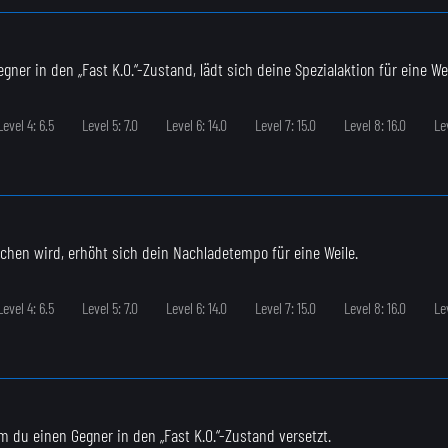
gner in den „Fast K.O.“-Zustand, lädt sich deine Spezialaktion für eine Wei
Level 4: 6.5
Level 5: 7.0
Level 6: 14.0
Level 7: 15.0
Level 8: 16.0
Lev
hen wird, erhöht sich dein Nachladetempo für eine Weile.
Level 4: 6.5
Level 5: 7.0
Level 6: 14.0
Level 7: 15.0
Level 8: 16.0
Lev
em du einen Gegner in den „Fast K.O.“-Zustand versetzt.