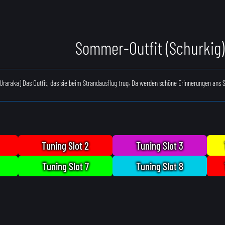
Sommer-Outfit (Schurkig)
Uraraka] Das Outfit, das sie beim Strandausflug trug. Da werden schöne Erinnerungen ans 
Tuning Slot 2
Tuning Slot 3
Tuning Slot 7
Tuning Slot 8