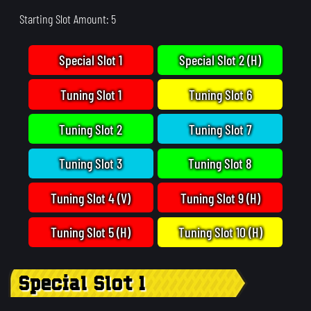
Starting Slot Amount: 5
Special Slot 1
Special Slot 2 (H)
Tuning Slot 1
Tuning Slot 6
Tuning Slot 2
Tuning Slot 7
Tuning Slot 3
Tuning Slot 8
Tuning Slot 4 (V)
Tuning Slot 9 (H)
Tuning Slot 5 (H)
Tuning Slot 10 (H)
Special Slot 1