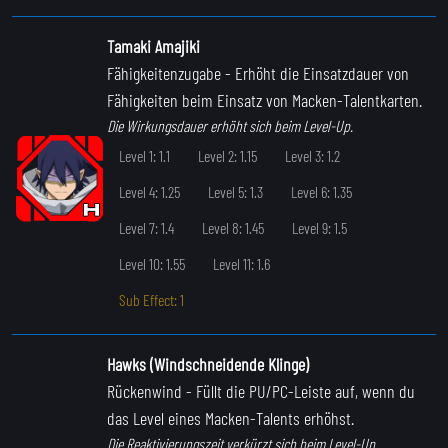
Tamaki Amajiki
Fähigkeitenzugabe
- Erhöht die Einsatzdauer von
Fähigkeiten beim Einsatz von Macken-Talentkarten.
Die Wirkungsdauer erhöht sich beim Level-Up.
Level 1: 1.1
Level 2: 1.15
Level 3: 1.2
Level 4: 1.25
Level 5: 1.3
Level 6: 1.35
Level 7: 1.4
Level 8: 1.45
Level 9: 1.5
Level 10: 1.55
Level 11: 1.6
Sub Effect: 1
Hawks (Windschneidende Klinge)
Rückenwind
- Füllt die PU/PC-Leiste auf, wenn du
das Level eines Macken-Talents erhöhst.
Die Reaktivierungszeit verkürzt sich beim Level-Up.