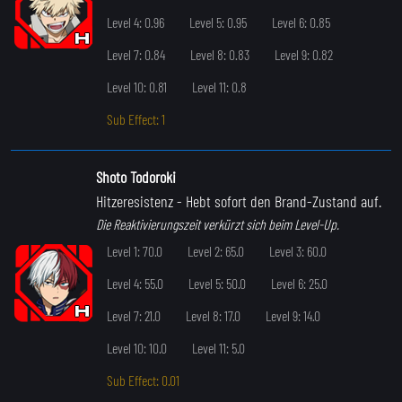
Level 4: 0.96
Level 5: 0.95
Level 6: 0.85
Level 7: 0.84
Level 8: 0.83
Level 9: 0.82
Level 10: 0.81
Level 11: 0.8
Sub Effect: 1
Shoto Todoroki
Hitzeresistenz
- Hebt sofort den Brand-Zustand auf.
Die Reaktivierungszeit verkürzt sich beim Level-Up.
Level 1: 70.0
Level 2: 65.0
Level 3: 60.0
Level 4: 55.0
Level 5: 50.0
Level 6: 25.0
Level 7: 21.0
Level 8: 17.0
Level 9: 14.0
Level 10: 10.0
Level 11: 5.0
Sub Effect: 0.01