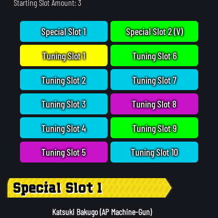
Starting Slot Amount: 3
Special Slot 1
Special Slot 2 (V)
Tuning Slot 1
Tuning Slot 6
Tuning Slot 2
Tuning Slot 7
Tuning Slot 3
Tuning Slot 8
Tuning Slot 4
Tuning Slot 9
Tuning Slot 5
Tuning Slot 10
Special Slot 1
Katsuki Bakugo (AP Machine-Gun)