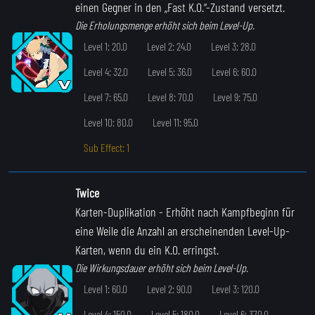
einen Gegner in den „Fast K.O.“-Zustand versetzt.
Die Erholungsmenge erhöht sich beim Level-Up.
Level 1: 20.0
Level 2: 24.0
Level 3: 28.0
Level 4: 32.0
Level 5: 36.0
Level 6: 60.0
Level 7: 65.0
Level 8: 70.0
Level 9: 75.0
Level 10: 80.0
Level 11: 95.0
Sub Effect: 1
Twice
Karten-Duplikation
- Erhöht nach Kampfbeginn für
eine Weile die Anzahl an erscheinenden Level-Up-
Karten, wenn du ein K.O. erringst.
Die Wirkungsdauer erhöht sich beim Level-Up.
Level 1: 60.0
Level 2: 90.0
Level 3: 120.0
Level 4: 150.0
Level 5: 180.0
Level 6: 370.0