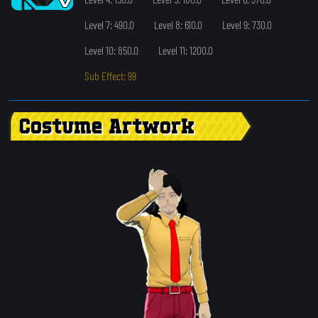
Level 7: 490.0
Level 8: 610.0
Level 9: 730.0
Level 10: 850.0
Level 11: 1200.0
Sub Effect: 99
Costume Artwork