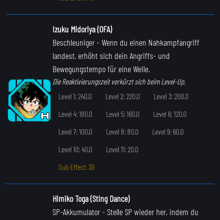
Izuku Midoriya (OFA)
Beschleuniger
- Wenn du einen Nahkampfangriff
landest, erhöht sich dein Angriffs- und
Bewegungstempo für eine Weile.
Die Reaktivierungszeit verkürzt sich beim Level-Up.
Level 1: 240.0
Level 2: 220.0
Level 3: 200.0
Level 4: 180.0
Level 5: 160.0
Level 6: 120.0
Level 7: 100.0
Level 8: 80.0
Level 9: 60.0
Level 10: 40.0
Level 11: 20.0
Sub Effect: 30
Himiko Toga (Sting Dance)
SP-Akkumulator
- Stelle SP wieder her, indem du