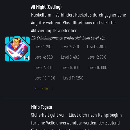
All Might (Gatling)
Muskelform
- Verhindert Rückstoß durch gegnerische
Angriffe während Plus Ultra/Chaos und stellt bei
Aktivierung TP wieder her.
Die Erholungsmenge erhöht sich beim Level-Up.
Level 1: 20.0
Level 2: 25.0
Level 3: 30.0
Level 4: 35.0
Level 5: 40.0
Level 6: 70.0
Level 7: 80.0
Level 8: 90.0
Level 9: 100.0
Level 10: 110.0
Level 11: 125.0
Sub Effect: 1
Mirio Togata
Sicherheit geht vor
- Lässt dich nach Kampfbeginn
für eine Weile unverwundbar werden. Der Zustand